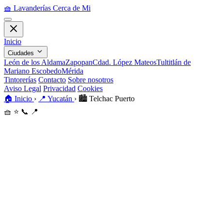
🧺
Lavanderías Cerca de Mi
Inicio
Ciudades
León de los Aldama
Zapopan
Cdad. López Mateos
Tultitlán de
Mariano Escobedo
Mérida
Tintorerías
Contacto
Sobre nosotros
Aviso Legal
Privacidad
Cookies
🏠
Inicio
›
📍
Yucatán
›
🏙️
Telchac Puerto
🧺
⭐
📞
📍