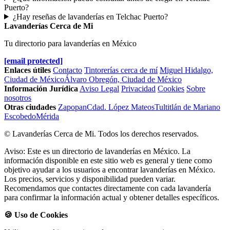
Puerto?
¿Hay reseñas de lavanderías en Telchac Puerto?
Lavanderías Cerca de Mi
Tu directorio para lavanderías en México
[email protected]
Enlaces útiles
Contacto
Tintorerías cerca de mí
Miguel Hidalgo,
Ciudad de México
Álvaro Obregón, Ciudad de México
Información Jurídica
Aviso Legal
Privacidad
Cookies
Sobre
nosotros
Otras ciudades
Zapopan
Cdad. López Mateos
Tultitlán de Mariano
Escobedo
Mérida
© Lavanderías Cerca de Mi. Todos los derechos reservados.
Aviso: Este es un directorio de lavanderías en México. La
información disponible en este sitio web es general y tiene como
objetivo ayudar a los usuarios a encontrar lavanderías en México.
Los precios, servicios y disponibilidad pueden variar.
Recomendamos que contactes directamente con cada lavandería
para confirmar la información actual y obtener detalles específicos.
🍪 Uso de Cookies