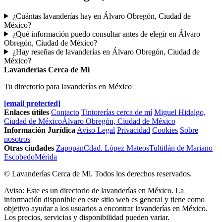
¿Cuántas lavanderías hay en Álvaro Obregón, Ciudad de
México?
¿Qué información puedo consultar antes de elegir en Álvaro
Obregón, Ciudad de México?
¿Hay reseñas de lavanderías en Álvaro Obregón, Ciudad de
México?
Lavanderías Cerca de Mi
Tu directorio para lavanderías en México
[email protected]
Enlaces útiles
Contacto
Tintorerías cerca de mí
Miguel Hidalgo,
Ciudad de México
Álvaro Obregón, Ciudad de México
Información Jurídica
Aviso Legal
Privacidad
Cookies
Sobre
nosotros
Otras ciudades
Zapopan
Cdad. López Mateos
Tultitlán de Mariano
Escobedo
Mérida
© Lavanderías Cerca de Mi. Todos los derechos reservados.
Aviso: Este es un directorio de lavanderías en México. La
información disponible en este sitio web es general y tiene como
objetivo ayudar a los usuarios a encontrar lavanderías en México.
Los precios, servicios y disponibilidad pueden variar.