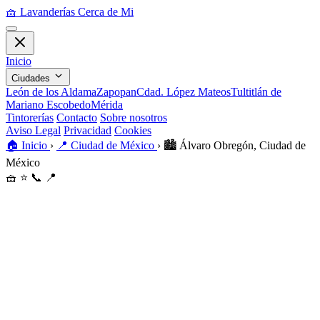
🧺
Lavanderías Cerca de Mi
Inicio
Ciudades
León de los Aldama
Zapopan
Cdad. López Mateos
Tultitlán de
Mariano Escobedo
Mérida
Tintorerías
Contacto
Sobre nosotros
Aviso Legal
Privacidad
Cookies
🏠
Inicio
›
📍
Ciudad de México
›
🏙️
Álvaro Obregón, Ciudad de
México
🧺
⭐
📞
📍