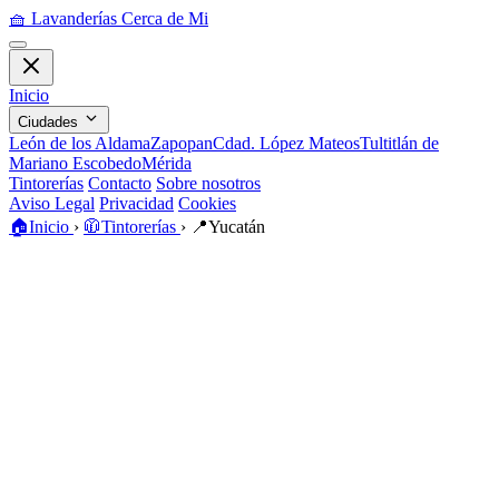
🧺
Lavanderías Cerca de Mi
Inicio
Ciudades
León de los Aldama
Zapopan
Cdad. López Mateos
Tultitlán de
Mariano Escobedo
Mérida
Tintorerías
Contacto
Sobre nosotros
Aviso Legal
Privacidad
Cookies
🏠
Inicio
›
🧥
Tintorerías
›
📍
Yucatán