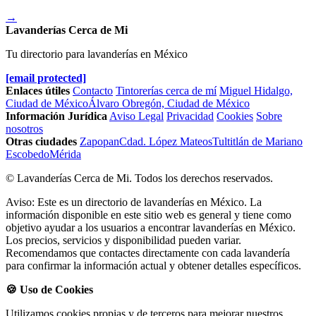
→
Lavanderías Cerca de Mi
Tu directorio para lavanderías en México
[email protected]
Enlaces útiles
Contacto
Tintorerías cerca de mí
Miguel Hidalgo,
Ciudad de México
Álvaro Obregón, Ciudad de México
Información Jurídica
Aviso Legal
Privacidad
Cookies
Sobre
nosotros
Otras ciudades
Zapopan
Cdad. López Mateos
Tultitlán de Mariano
Escobedo
Mérida
© Lavanderías Cerca de Mi. Todos los derechos reservados.
Aviso: Este es un directorio de lavanderías en México. La
información disponible en este sitio web es general y tiene como
objetivo ayudar a los usuarios a encontrar lavanderías en México.
Los precios, servicios y disponibilidad pueden variar.
Recomendamos que contactes directamente con cada lavandería
para confirmar la información actual y obtener detalles específicos.
🍪 Uso de Cookies
Utilizamos cookies propias y de terceros para mejorar nuestros