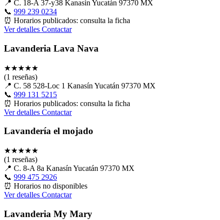
📍
C. 18-A 37-y38 Kanasín Yucatán 97370 MX
📞
999 239 0234
⏰
Horarios publicados: consulta la ficha
Ver detalles
Contactar
Lavanderia Lava Nava
★
★
★
★
★
(1 reseñas)
📍
C. 58 528-Loc 1 Kanasín Yucatán 97370 MX
📞
999 131 5215
⏰
Horarios publicados: consulta la ficha
Ver detalles
Contactar
Lavandería el mojado
★
★
★
★
★
(1 reseñas)
📍
C. 8-A 8a Kanasín Yucatán 97370 MX
📞
999 475 2926
⏰
Horarios no disponibles
Ver detalles
Contactar
Lavanderia My Mary