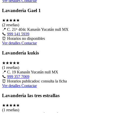
Ver detalles
Contactar
Lavanderia Gael 1
★
★
★
★
★
(2 reseñas)
📍
C. 21ᴱ 404c Kanasín Yucatán null MX
📞
999 141 5939
⏰
Horarios no disponibles
Ver detalles
Contactar
Lavandería kukis
★
★
★
★
★
(1 reseñas)
📍
C. 19 Kanasín Yucatán null MX
📞
999 357 7069
⏰
Horarios publicados: consulta la ficha
Ver detalles
Contactar
Lavanderia las tres estrallas
★
★
★
★
★
(1 reseñas)