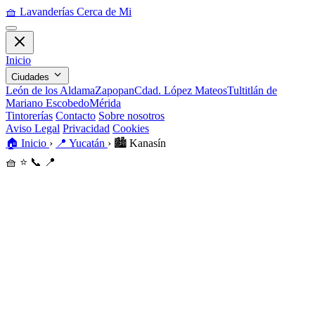
🧺
Lavanderías Cerca de Mi
Inicio
Ciudades
León de los Aldama
Zapopan
Cdad. López Mateos
Tultitlán de
Mariano Escobedo
Mérida
Tintorerías
Contacto
Sobre nosotros
Aviso Legal
Privacidad
Cookies
🏠
Inicio
›
📍
Yucatán
›
🏙️
Kanasín
🧺
⭐
📞
📍