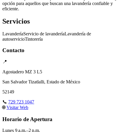
opción para aquellos que buscan una lavandería confiable y
eficiente.
Servicios
Lavandería
Servicio de lavandería
Lavandería de
autoservicio
Tintorería
Contacto
📍
Agostadero MZ 3 L5
San Salvador Tizatlalli, Estado de México
52149
📞
729 723 1047
🌐
Visitar Web
Horario de Apertura
Lunes
9 a.m.–2 p.m.