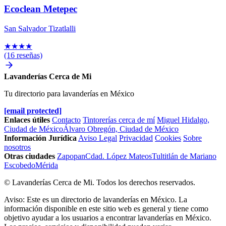
Ecoclean Metepec
San Salvador Tizatlalli
★
★
★
★
(16 reseñas)
Lavanderías Cerca de Mi
Tu directorio para lavanderías en México
[email protected]
Enlaces útiles
Contacto
Tintorerías cerca de mí
Miguel Hidalgo,
Ciudad de México
Álvaro Obregón, Ciudad de México
Información Jurídica
Aviso Legal
Privacidad
Cookies
Sobre
nosotros
Otras ciudades
Zapopan
Cdad. López Mateos
Tultitlán de Mariano
Escobedo
Mérida
© Lavanderías Cerca de Mi. Todos los derechos reservados.
Aviso: Este es un directorio de lavanderías en México. La
información disponible en este sitio web es general y tiene como
objetivo ayudar a los usuarios a encontrar lavanderías en México.