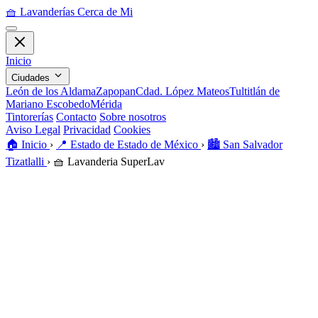
🧺
Lavanderías Cerca de Mi
Inicio
Ciudades
León de los Aldama
Zapopan
Cdad. López Mateos
Tultitlán de
Mariano Escobedo
Mérida
Tintorerías
Contacto
Sobre nosotros
Aviso Legal
Privacidad
Cookies
🏠️
Inicio
›
📍
Estado de Estado de México
›
🏙️
San Salvador
Tizatlalli
›
🧺
Lavanderia SuperLav