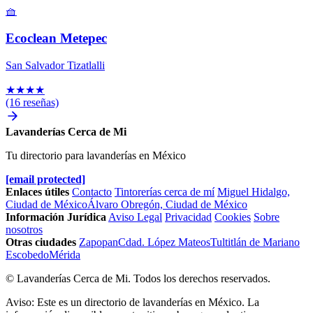
🧺
Ecoclean Metepec
San Salvador Tizatlalli
★
★
★
★
(16 reseñas)
Lavanderías Cerca de Mi
Tu directorio para lavanderías en México
[email protected]
Enlaces útiles
Contacto
Tintorerías cerca de mí
Miguel Hidalgo,
Ciudad de México
Álvaro Obregón, Ciudad de México
Información Jurídica
Aviso Legal
Privacidad
Cookies
Sobre
nosotros
Otras ciudades
Zapopan
Cdad. López Mateos
Tultitlán de Mariano
Escobedo
Mérida
© Lavanderías Cerca de Mi. Todos los derechos reservados.
Aviso: Este es un directorio de lavanderías en México. La