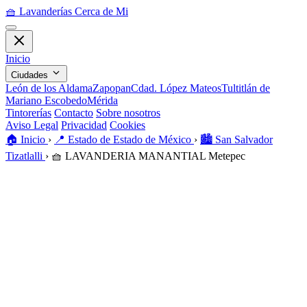
🧺
Lavanderías Cerca de Mi
Inicio
Ciudades
León de los Aldama
Zapopan
Cdad. López Mateos
Tultitlán de
Mariano Escobedo
Mérida
Tintorerías
Contacto
Sobre nosotros
Aviso Legal
Privacidad
Cookies
🏠️
Inicio
›
📍
Estado de Estado de México
›
🏙️
San Salvador
Tizatlalli
›
🧺
LAVANDERIA MANANTIAL Metepec