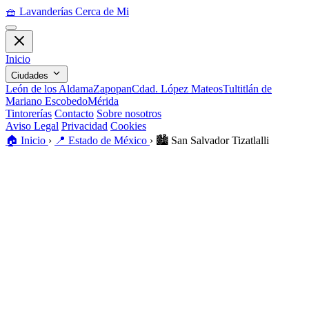
🧺
Lavanderías Cerca de Mi
Inicio
Ciudades
León de los Aldama
Zapopan
Cdad. López Mateos
Tultitlán de
Mariano Escobedo
Mérida
Tintorerías
Contacto
Sobre nosotros
Aviso Legal
Privacidad
Cookies
🏠
Inicio
›
📍
Estado de México
›
🏙️
San Salvador Tizatlalli