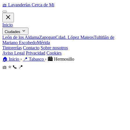
🧺
Lavanderías Cerca de Mi
Inicio
Ciudades
León de los Aldama
Zapopan
Cdad. López Mateos
Tultitlán de
Mariano Escobedo
Mérida
Tintorerías
Contacto
Sobre nosotros
Aviso Legal
Privacidad
Cookies
🏠
Inicio
›
📍
Tabasco
›
🏙️
Hermosillo
🧺
⭐
📞
📍