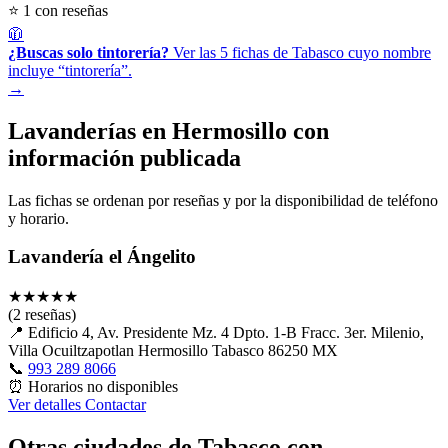
⭐ 1 con reseñas
🧥
¿Buscas solo tintorería?
Ver las 5 fichas de Tabasco cuyo nombre
incluye “tintorería”.
→
Lavanderías en Hermosillo con
información publicada
Las fichas se ordenan por reseñas y por la disponibilidad de teléfono
y horario.
Lavandería el Ángelito
★
★
★
★
★
(2 reseñas)
📍
Edificio 4, Av. Presidente Mz. 4 Dpto. 1-B Fracc. 3er. Milenio,
Villa Ocuiltzapotlan Hermosillo Tabasco 86250 MX
📞
993 289 8066
⏰
Horarios no disponibles
Ver detalles
Contactar
Otras ciudades de Tabasco con