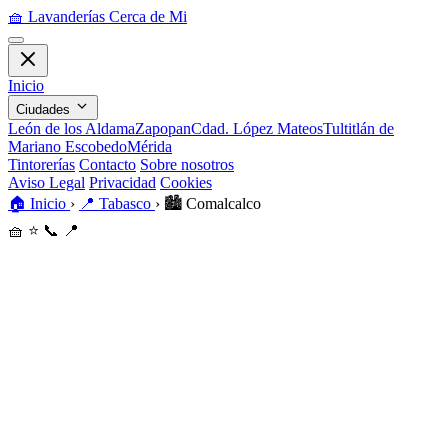
🧺
Lavanderías Cerca de Mi
Inicio
Ciudades
León de los Aldama
Zapopan
Cdad. López Mateos
Tultitlán de
Mariano Escobedo
Mérida
Tintorerías
Contacto
Sobre nosotros
Aviso Legal
Privacidad
Cookies
🏠
Inicio
›
📍
Tabasco
›
🏙️
Comalcalco
🧺
⭐
📞
📍