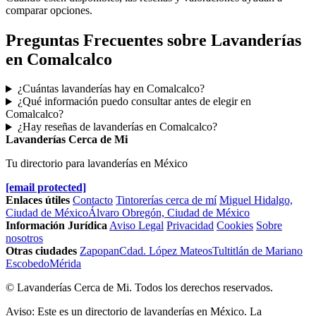
comparar opciones.
Preguntas Frecuentes sobre Lavanderías
en Comalcalco
¿Cuántas lavanderías hay en Comalcalco?
¿Qué información puedo consultar antes de elegir en
Comalcalco?
¿Hay reseñas de lavanderías en Comalcalco?
Lavanderías Cerca de Mi
Tu directorio para lavanderías en México
[email protected]
Enlaces útiles
Contacto
Tintorerías cerca de mí
Miguel Hidalgo,
Ciudad de México
Álvaro Obregón, Ciudad de México
Información Jurídica
Aviso Legal
Privacidad
Cookies
Sobre
nosotros
Otras ciudades
Zapopan
Cdad. López Mateos
Tultitlán de Mariano
Escobedo
Mérida
© Lavanderías Cerca de Mi. Todos los derechos reservados.
Aviso: Este es un directorio de lavanderías en México. La