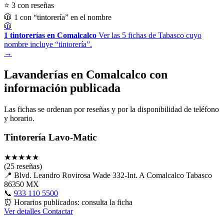
⭐ 3 con reseñas
🧥 1 con “tintorería” en el nombre
🧥
1 tintorerías en Comalcalco
Ver las 5 fichas de Tabasco cuyo
nombre incluye “tintorería”.
→
Lavanderías en Comalcalco con
información publicada
Las fichas se ordenan por reseñas y por la disponibilidad de teléfono
y horario.
Tintorería Lavo-Matic
★
★
★
★
★
(25 reseñas)
📍
Blvd. Leandro Rovirosa Wade 332-Int. A Comalcalco Tabasco
86350 MX
📞
933 110 5500
⏰
Horarios publicados: consulta la ficha
Ver detalles
Contactar