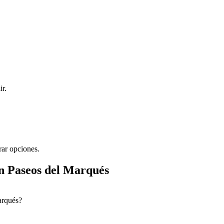
ir.
rar opciones.
n Paseos del Marqués
arqués?