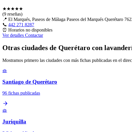
★
★
★
★
★
(9 reseñas)
📍
El Marqués, Paseos de Málaga Paseos del Marqués Querétaro 7
📞
442 271 8287
⏰
Horarios no disponibles
Ver detalles
Contactar
Otras ciudades de Querétaro con lavander
Mostramos primero las ciudades con más fichas publicadas en el direc
🧺
Santiago de Querétaro
96 fichas publicadas
🧺
Juriquilla