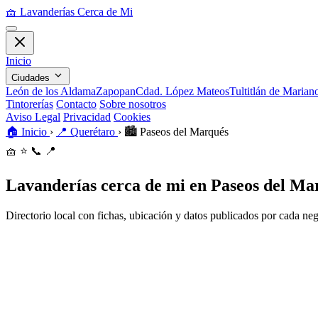
🧺
Lavanderías Cerca de Mi
Inicio
Ciudades
León de los Aldama
Zapopan
Cdad. López Mateos
Tultitlán de Maria
Tintorerías
Contacto
Sobre nosotros
Aviso Legal
Privacidad
Cookies
🏠
Inicio
›
📍
Querétaro
›
🏙️
Paseos del Marqués
🧺
⭐
📞
📍
Lavanderías cerca de mi en Paseos del Ma
Directorio local con fichas, ubicación y datos publicados por cada ne