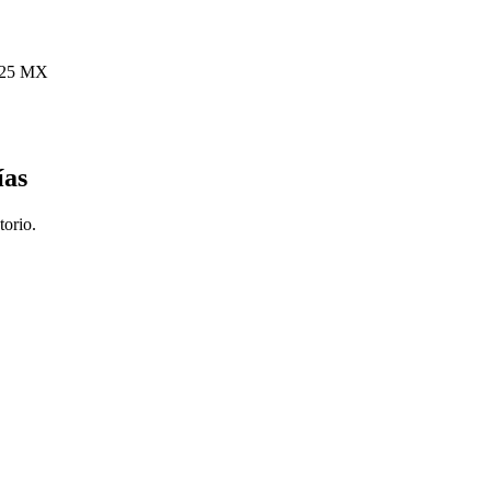
6225 MX
ías
torio.