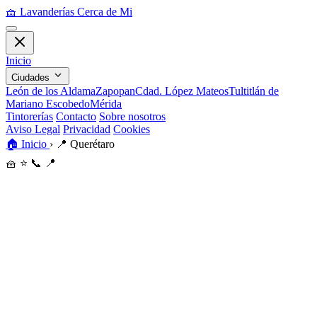
🧺
Lavanderías Cerca de Mi
Inicio
Ciudades
León de los Aldama
Zapopan
Cdad. López Mateos
Tultitlán de
Mariano Escobedo
Mérida
Tintorerías
Contacto
Sobre nosotros
Aviso Legal
Privacidad
Cookies
🏠
Inicio
›
📍
Querétaro
🧺
⭐
📞
📍