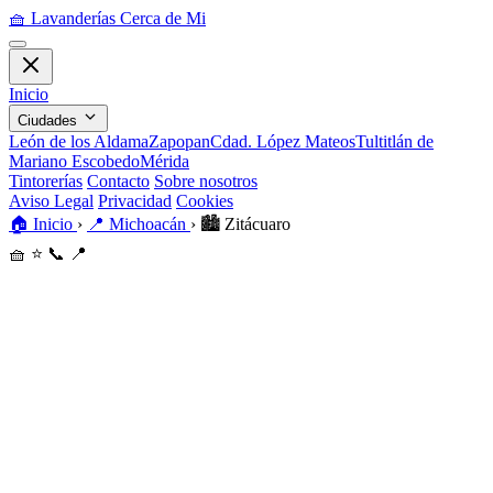
🧺
Lavanderías Cerca de Mi
Inicio
Ciudades
León de los Aldama
Zapopan
Cdad. López Mateos
Tultitlán de
Mariano Escobedo
Mérida
Tintorerías
Contacto
Sobre nosotros
Aviso Legal
Privacidad
Cookies
🏠
Inicio
›
📍
Michoacán
›
🏙️
Zitácuaro
🧺
⭐
📞
📍