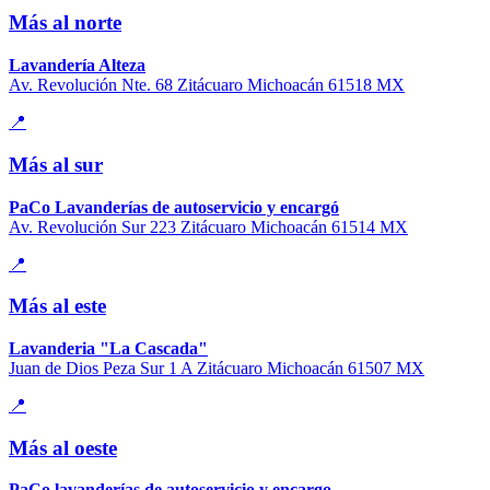
Más al norte
Lavandería Alteza
Av. Revolución Nte. 68 Zitácuaro Michoacán 61518 MX
📍
Más al sur
PaCo Lavanderías de autoservicio y encargó
Av. Revolución Sur 223 Zitácuaro Michoacán 61514 MX
📍
Más al este
Lavanderia "La Cascada"
Juan de Dios Peza Sur 1 A Zitácuaro Michoacán 61507 MX
📍
Más al oeste
PaCo lavanderías de autoservicio y encargo