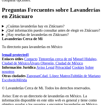
comparar opciones.
Preguntas Frecuentes sobre Lavanderías
en Zitácuaro
¿Cuántas lavanderías hay en Zitácuaro?
¿Qué información puedo consultar antes de elegir en Zitácuaro?
¿Hay reseñas de lavanderías en Zitácuaro?
Lavanderías Cerca de Mi
Tu directorio para lavanderías en México
[email protected]
Enlaces útiles
Contacto
Tintorerías cerca de mí
Miguel Hidalgo,
Ciudad de México
Álvaro Obregón, Ciudad de México
Información Jurídica
Aviso Legal
Privacidad
Cookies
Sobre
nosotros
Otras ciudades
Zapopan
Cdad. López Mateos
Tultitlán de Mariano
Escobedo
Mérida
© Lavanderías Cerca de Mi. Todos los derechos reservados.
Aviso: Este es un directorio de lavanderías en México. La
información disponible en este sitio web es general y tiene como
objetivo ayudar a los usuarios a encontrar lavanderías en México.