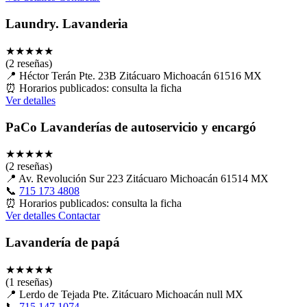
Laundry. Lavanderia
★
★
★
★
★
(2 reseñas)
📍
Héctor Terán Pte. 23B Zitácuaro Michoacán 61516 MX
⏰
Horarios publicados: consulta la ficha
Ver detalles
PaCo Lavanderías de autoservicio y encargó
★
★
★
★
★
(2 reseñas)
📍
Av. Revolución Sur 223 Zitácuaro Michoacán 61514 MX
📞
715 173 4808
⏰
Horarios publicados: consulta la ficha
Ver detalles
Contactar
Lavandería de papá
★
★
★
★
★
(1 reseñas)
📍
Lerdo de Tejada Pte. Zitácuaro Michoacán null MX
📞
715 147 1074