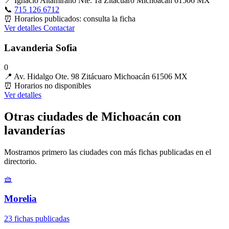
📍
Ignacio Altamirano Nte. 1a Zitácuaro Michoacán 61506 MX
📞
715 126 6712
⏰
Horarios publicados: consulta la ficha
Ver detalles
Contactar
Lavanderia Sofia
0
📍
Av. Hidalgo Ote. 98 Zitácuaro Michoacán 61506 MX
⏰
Horarios no disponibles
Ver detalles
Otras ciudades de Michoacán con
lavanderías
Mostramos primero las ciudades con más fichas publicadas en el
directorio.
🧺
Morelia
23 fichas publicadas