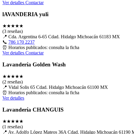
Ver detalles
Contactar
lAVANDERIA yuli
★
★
★
★
★
(3 reseñas)
📍
Cda. Argentina 6-65 Cdad. Hidalgo Michoacán 61183 MX
📞
786 170 2237
⏰
Horarios publicados: consulta la ficha
Ver detalles
Contactar
Lavandería Golden Wash
★
★
★
★
★
(2 reseñas)
📍
Vidal Solis 65 Cdad. Hidalgo Michoacán 61100 MX
⏰
Horarios publicados: consulta la ficha
Ver detalles
Lavandería CHANGUIS
★
★
★
★
★
(1 reseñas)
📍
Av. Adolfo López Mateos 36A Cdad. Hidalgo Michoacán 61190