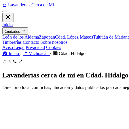
🧺
Lavanderías Cerca de Mi
Inicio
Ciudades
León de los Aldama
Zapopan
Cdad. López Mateos
Tultitlán de Maria
Tintorerías
Contacto
Sobre nosotros
Aviso Legal
Privacidad
Cookies
🏠
Inicio
›
📍
Michoacán
›
🏙️
Cdad. Hidalgo
🧺
⭐
📞
📍
Lavanderías cerca de mi en Cdad. Hidalgo
Directorio local con fichas, ubicación y datos publicados por cada ne