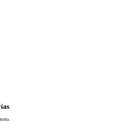
ías
torio.