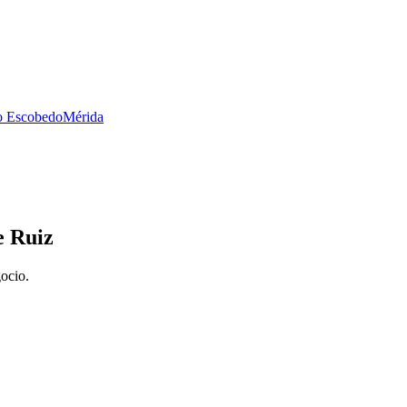
no Escobedo
Mérida
e Ruiz
gocio.