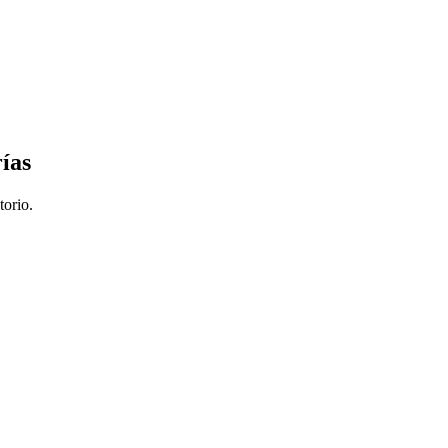
ías
torio.