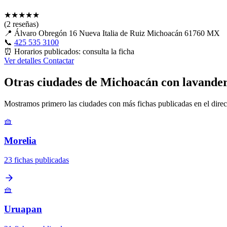
★
★
★
★
★
(2 reseñas)
📍
Álvaro Obregón 16 Nueva Italia de Ruiz Michoacán 61760 MX
📞
425 535 3100
⏰
Horarios publicados: consulta la ficha
Ver detalles
Contactar
Otras ciudades de Michoacán con lavander
Mostramos primero las ciudades con más fichas publicadas en el direc
🧺
Morelia
23 fichas publicadas
🧺
Uruapan