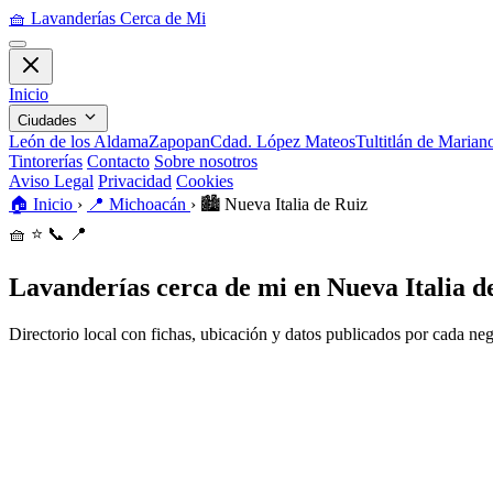
🧺
Lavanderías Cerca de Mi
Inicio
Ciudades
León de los Aldama
Zapopan
Cdad. López Mateos
Tultitlán de Maria
Tintorerías
Contacto
Sobre nosotros
Aviso Legal
Privacidad
Cookies
🏠
Inicio
›
📍
Michoacán
›
🏙️
Nueva Italia de Ruiz
🧺
⭐
📞
📍
Lavanderías cerca de mi en Nueva Italia d
Directorio local con fichas, ubicación y datos publicados por cada ne