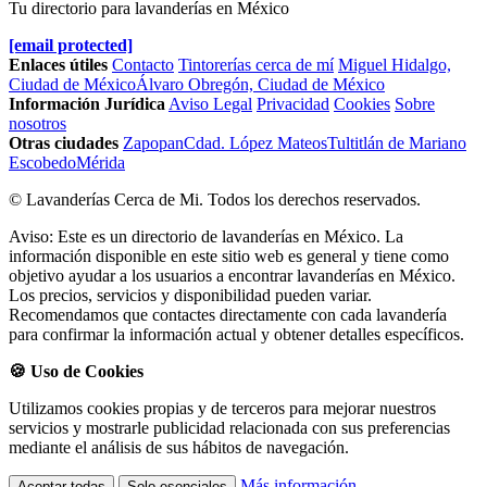
Tu directorio para lavanderías en México
[email protected]
Enlaces útiles
Contacto
Tintorerías cerca de mí
Miguel Hidalgo,
Ciudad de México
Álvaro Obregón, Ciudad de México
Información Jurídica
Aviso Legal
Privacidad
Cookies
Sobre
nosotros
Otras ciudades
Zapopan
Cdad. López Mateos
Tultitlán de Mariano
Escobedo
Mérida
© Lavanderías Cerca de Mi. Todos los derechos reservados.
Aviso: Este es un directorio de lavanderías en México. La
información disponible en este sitio web es general y tiene como
objetivo ayudar a los usuarios a encontrar lavanderías en México.
Los precios, servicios y disponibilidad pueden variar.
Recomendamos que contactes directamente con cada lavandería
para confirmar la información actual y obtener detalles específicos.
🍪 Uso de Cookies
Utilizamos cookies propias y de terceros para mejorar nuestros
servicios y mostrarle publicidad relacionada con sus preferencias
mediante el análisis de sus hábitos de navegación.
Más información
Aceptar todas
Solo esenciales