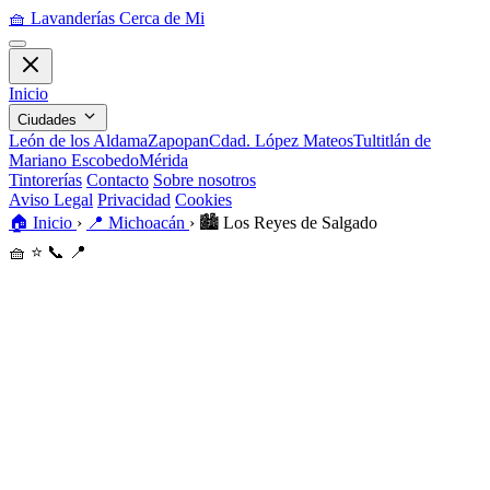
🧺
Lavanderías Cerca de Mi
Inicio
Ciudades
León de los Aldama
Zapopan
Cdad. López Mateos
Tultitlán de
Mariano Escobedo
Mérida
Tintorerías
Contacto
Sobre nosotros
Aviso Legal
Privacidad
Cookies
🏠
Inicio
›
📍
Michoacán
›
🏙️
Los Reyes de Salgado
🧺
⭐
📞
📍