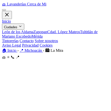
🧺
Lavanderías Cerca de Mi
Inicio
Ciudades
León de los Aldama
Zapopan
Cdad. López Mateos
Tultitlán de
Mariano Escobedo
Mérida
Tintorerías
Contacto
Sobre nosotros
Aviso Legal
Privacidad
Cookies
🏠
Inicio
›
📍
Michoacán
›
🏙️
La Mira
🧺
⭐
📞
📍