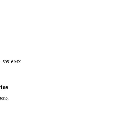
cán 59516 MX
ías
torio.