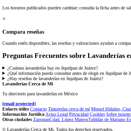
Los horarios publicados pueden cambiar; consulta la ficha antes de sal
⭐
Compara reseñas
Cuando estén disponibles, las reseñas y valoraciones ayudan a compa
Preguntas Frecuentes sobre Lavanderías e
¿Cuántas lavanderías hay en Jiquilpan de Juárez?
¿Qué información puedo consultar antes de elegir en Jiquilpan de 
¿Hay reseñas de lavanderías en Jiquilpan de Juárez?
Lavanderías Cerca de Mi
Tu directorio para lavanderías en México
[email protected]
Enlaces útiles
Contacto
Tintorerías cerca de mí
Miguel Hidalgo, Ciu
Información Jurídica
Aviso Legal
Privacidad
Cookies
Sobre nosotr
Otras ciudades
Zapopan
Cdad. López Mateos
Tultitlán de Mariano 
© Lavanderías Cerca de Mi. Todos los derechos reservados.