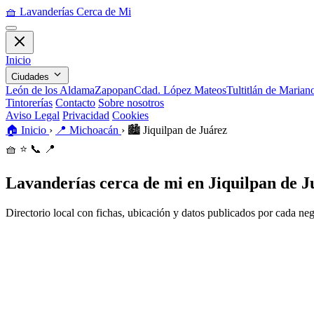
🧺
Lavanderías Cerca de Mi
Inicio
Ciudades
León de los Aldama
Zapopan
Cdad. López Mateos
Tultitlán de Maria
Tintorerías
Contacto
Sobre nosotros
Aviso Legal
Privacidad
Cookies
🏠
Inicio
›
📍
Michoacán
›
🏙️
Jiquilpan de Juárez
🧺
⭐
📞
📍
Lavanderías cerca de mi en Jiquilpan de J
Directorio local con fichas, ubicación y datos publicados por cada ne