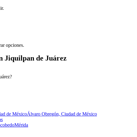
ir.
rar opciones.
n Jiquilpan de Juárez
Juárez?
dad de México
Álvaro Obregón, Ciudad de México
os
Escobedo
Mérida