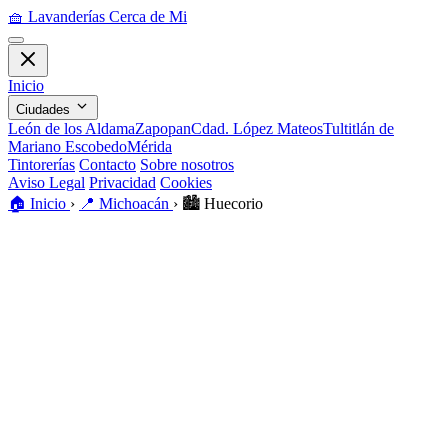
🧺
Lavanderías Cerca de Mi
Inicio
Ciudades
León de los Aldama
Zapopan
Cdad. López Mateos
Tultitlán de
Mariano Escobedo
Mérida
Tintorerías
Contacto
Sobre nosotros
Aviso Legal
Privacidad
Cookies
🏠
Inicio
›
📍
Michoacán
›
🏙️
Huecorio