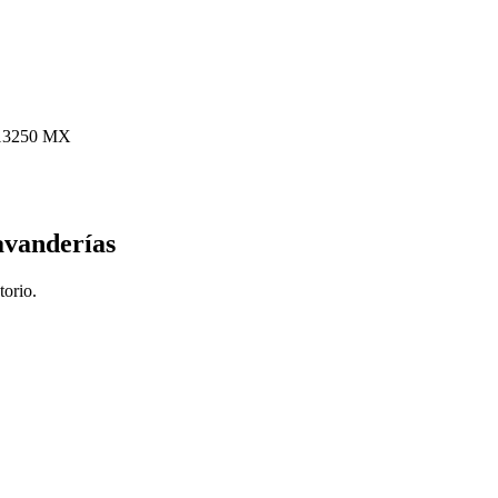
 13250 MX
avanderías
torio.