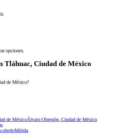
ir.
rar opciones.
en Tláhuac, Ciudad de México
udad de México?
dad de México
Álvaro Obregón, Ciudad de México
os
Escobedo
Mérida