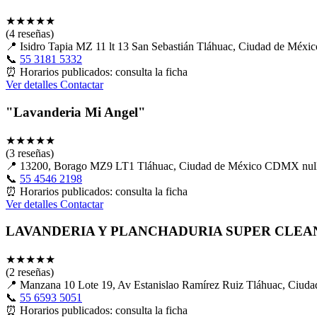
★
★
★
★
★
(4 reseñas)
📍
Isidro Tapia MZ 11 lt 13 San Sebastián Tláhuac, Ciudad de M
📞
55 3181 5332
⏰
Horarios publicados: consulta la ficha
Ver detalles
Contactar
"Lavanderia Mi Angel"
★
★
★
★
★
(3 reseñas)
📍
13200, Borago MZ9 LT1 Tláhuac, Ciudad de México CDMX nu
📞
55 4546 2198
⏰
Horarios publicados: consulta la ficha
Ver detalles
Contactar
LAVANDERIA Y PLANCHADURIA SUPER CLEA
★
★
★
★
★
(2 reseñas)
📍
Manzana 10 Lote 19, Av Estanislao Ramírez Ruiz Tláhuac, C
📞
55 6593 5051
⏰
Horarios publicados: consulta la ficha