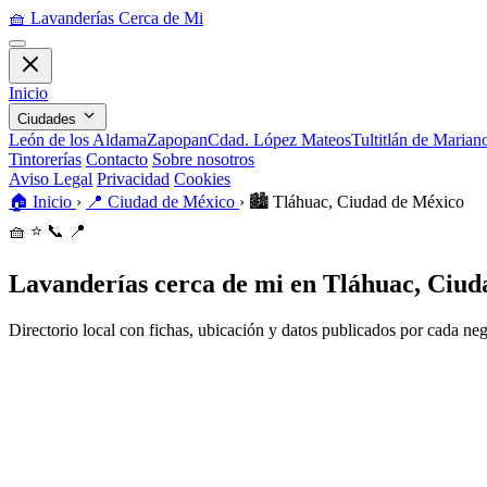
🧺
Lavanderías Cerca de Mi
Inicio
Ciudades
León de los Aldama
Zapopan
Cdad. López Mateos
Tultitlán de Maria
Tintorerías
Contacto
Sobre nosotros
Aviso Legal
Privacidad
Cookies
🏠
Inicio
›
📍
Ciudad de México
›
🏙️
Tláhuac, Ciudad de México
🧺
⭐
📞
📍
Lavanderías cerca de mi en Tláhuac, Ciud
Directorio local con fichas, ubicación y datos publicados por cada ne