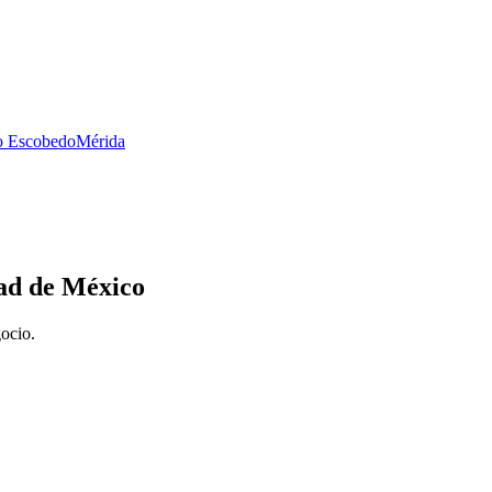
no Escobedo
Mérida
ad de México
gocio.