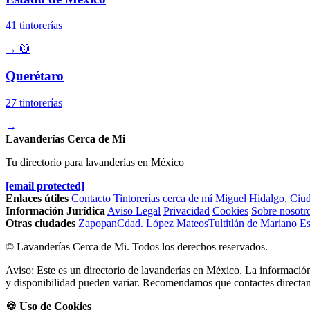
41 tintorerías
→
🧥
Querétaro
27 tintorerías
→
Lavanderías Cerca de Mi
Tu directorio para lavanderías en México
[email protected]
Enlaces útiles
Contacto
Tintorerías cerca de mí
Miguel Hidalgo, Ciu
Información Jurídica
Aviso Legal
Privacidad
Cookies
Sobre nosotr
Otras ciudades
Zapopan
Cdad. López Mateos
Tultitlán de Mariano 
© Lavanderías Cerca de Mi. Todos los derechos reservados.
Aviso: Este es un directorio de lavanderías en México. La información
y disponibilidad pueden variar. Recomendamos que contactes directame
🍪 Uso de Cookies