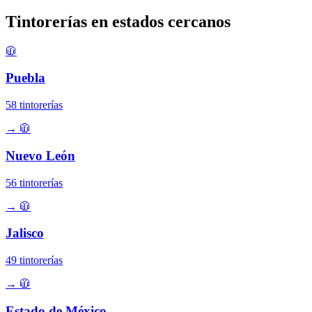
Tintorerías en estados cercanos
🧥
Puebla
58 tintorerías
→
🧥
Nuevo León
56 tintorerías
→
🧥
Jalisco
49 tintorerías
→
🧥
Estado de México