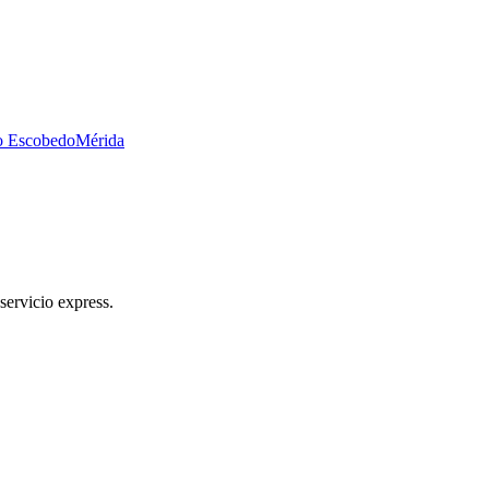
no Escobedo
Mérida
servicio express.