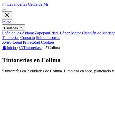
🧺
Lavanderías Cerca de Mi
Inicio
Ciudades
León de los Aldama
Zapopan
Cdad. López Mateos
Tultitlán de Maria
Tintorerías
Contacto
Sobre nosotros
Aviso Legal
Privacidad
Cookies
🏠
Inicio
›
🧥
Tintorerías
›
📍
Colima
Tintorerías en Colima
5 tintorerías en 2 ciudades de Colima. Limpieza en seco, planchado y 