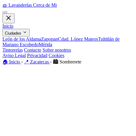
🧺
Lavanderías Cerca de Mi
Inicio
Ciudades
León de los Aldama
Zapopan
Cdad. López Mateos
Tultitlán de
Mariano Escobedo
Mérida
Tintorerías
Contacto
Sobre nosotros
Aviso Legal
Privacidad
Cookies
🏠
Inicio
›
📍
Zacatecas
›
🏙️
Sombrerete