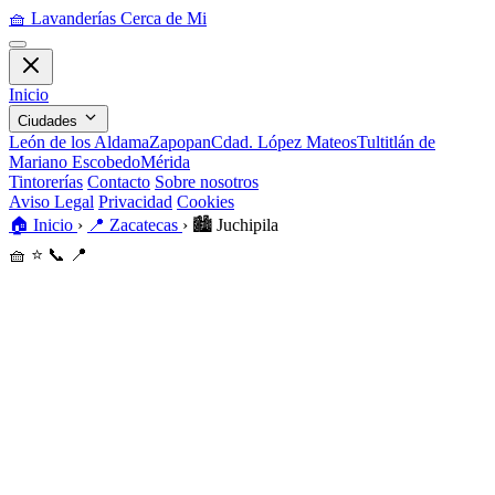
🧺
Lavanderías Cerca de Mi
Inicio
Ciudades
León de los Aldama
Zapopan
Cdad. López Mateos
Tultitlán de
Mariano Escobedo
Mérida
Tintorerías
Contacto
Sobre nosotros
Aviso Legal
Privacidad
Cookies
🏠
Inicio
›
📍
Zacatecas
›
🏙️
Juchipila
🧺
⭐
📞
📍