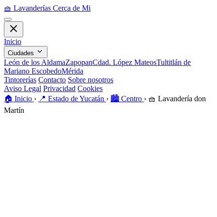
🧺
Lavanderías Cerca de Mi
Inicio
Ciudades
León de los Aldama
Zapopan
Cdad. López Mateos
Tultitlán de
Mariano Escobedo
Mérida
Tintorerías
Contacto
Sobre nosotros
Aviso Legal
Privacidad
Cookies
🏠️
Inicio
›
📍
Estado de Yucatán
›
🏙️
Centro
›
🧺
Lavandería don
Martín