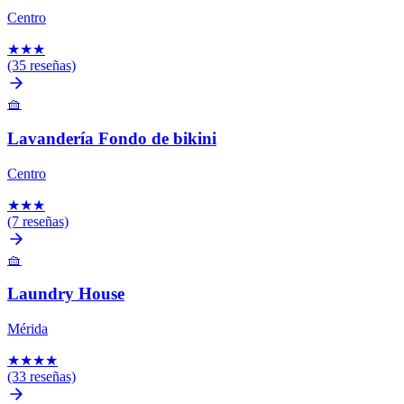
Centro
★
★
★
(35 reseñas)
🧺
Lavandería Fondo de bikini
Centro
★
★
★
(7 reseñas)
🧺
Laundry House
Mérida
★
★
★
★
(33 reseñas)