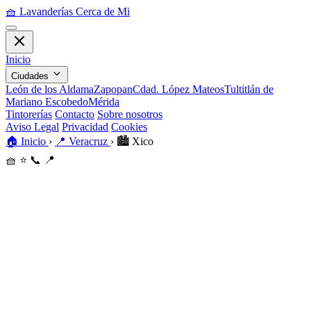
🧺
Lavanderías Cerca de Mi
Inicio
Ciudades
León de los Aldama
Zapopan
Cdad. López Mateos
Tultitlán de
Mariano Escobedo
Mérida
Tintorerías
Contacto
Sobre nosotros
Aviso Legal
Privacidad
Cookies
🏠
Inicio
›
📍
Veracruz
›
🏙️
Xico
🧺
⭐
📞
📍