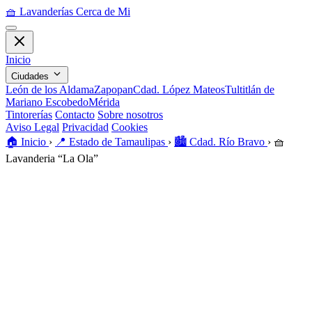
🧺
Lavanderías Cerca de Mi
Inicio
Ciudades
León de los Aldama
Zapopan
Cdad. López Mateos
Tultitlán de
Mariano Escobedo
Mérida
Tintorerías
Contacto
Sobre nosotros
Aviso Legal
Privacidad
Cookies
🏠️
Inicio
›
📍
Estado de Tamaulipas
›
🏙️
Cdad. Río Bravo
›
🧺
Lavanderia “La Ola”