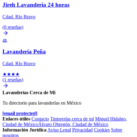
Jireh Lavanderia 24 horas
Cdad. Río Bravo
(0 reseñas)
🧺
Lavandería Peña
Cdad. Río Bravo
★
★
★
★
(1 reseñas)
Lavanderías Cerca de Mi
Tu directorio para lavanderías en México
[email protected]
Enlaces útiles
Contacto
Tintorerías cerca de mí
Miguel Hidalgo,
Ciudad de México
Álvaro Obregón, Ciudad de México
Información Jurídica
Aviso Legal
Privacidad
Cookies
Sobre
nosotros