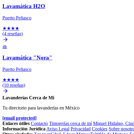
Lavamática H2O
Puerto Peñasco
★
★
★
★
(4 reseñas)
🧺
Lavamática "Nora"
Puerto Peñasco
★
★
★
★
(10 reseñas)
Lavanderías Cerca de Mi
Tu directorio para lavanderías en México
[email protected]
Enlaces útiles
Contacto
Tintorerías cerca de mí
Miguel Hidalgo, Ciu
Información Jurídica
Aviso Legal
Privacidad
Cookies
Sobre nosotr