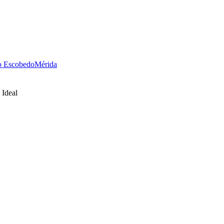
no Escobedo
Mérida
 Ideal