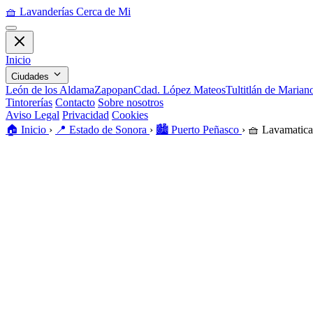
🧺
Lavanderías Cerca de Mi
Inicio
Ciudades
León de los Aldama
Zapopan
Cdad. López Mateos
Tultitlán de Maria
Tintorerías
Contacto
Sobre nosotros
Aviso Legal
Privacidad
Cookies
🏠️
Inicio
›
📍
Estado de Sonora
›
🏙️
Puerto Peñasco
›
🧺
Lavamatica