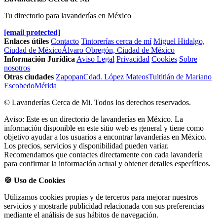
Tu directorio para lavanderías en México
[email protected]
Enlaces útiles
Contacto
Tintorerías cerca de mí
Miguel Hidalgo,
Ciudad de México
Álvaro Obregón, Ciudad de México
Información Jurídica
Aviso Legal
Privacidad
Cookies
Sobre
nosotros
Otras ciudades
Zapopan
Cdad. López Mateos
Tultitlán de Mariano
Escobedo
Mérida
© Lavanderías Cerca de Mi. Todos los derechos reservados.
Aviso: Este es un directorio de lavanderías en México. La
información disponible en este sitio web es general y tiene como
objetivo ayudar a los usuarios a encontrar lavanderías en México.
Los precios, servicios y disponibilidad pueden variar.
Recomendamos que contactes directamente con cada lavandería
para confirmar la información actual y obtener detalles específicos.
🍪 Uso de Cookies
Utilizamos cookies propias y de terceros para mejorar nuestros
servicios y mostrarle publicidad relacionada con sus preferencias
mediante el análisis de sus hábitos de navegación.