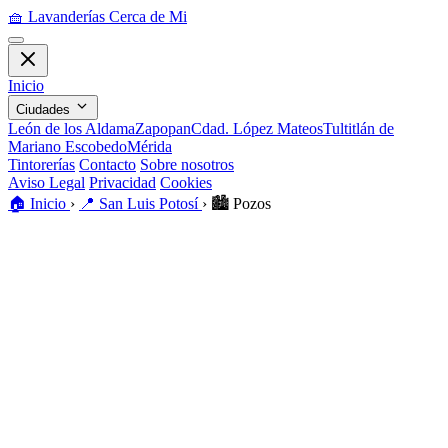
🧺
Lavanderías Cerca de Mi
Inicio
Ciudades
León de los Aldama
Zapopan
Cdad. López Mateos
Tultitlán de
Mariano Escobedo
Mérida
Tintorerías
Contacto
Sobre nosotros
Aviso Legal
Privacidad
Cookies
🏠
Inicio
›
📍
San Luis Potosí
›
🏙️
Pozos