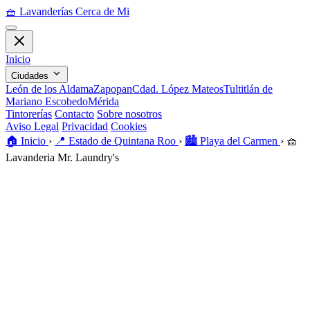
🧺
Lavanderías Cerca de Mi
Inicio
Ciudades
León de los Aldama
Zapopan
Cdad. López Mateos
Tultitlán de
Mariano Escobedo
Mérida
Tintorerías
Contacto
Sobre nosotros
Aviso Legal
Privacidad
Cookies
🏠️
Inicio
›
📍
Estado de Quintana Roo
›
🏙️
Playa del Carmen
›
🧺
Lavanderia Mr. Laundry's