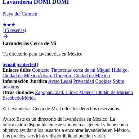
Lavanderia DOMI DOMI
Playa del Carmen
★
★
★
(15 reseñas)
Lavanderías Cerca de Mi
Tu directorio para lavanderías en México
[email protected]
Enlaces útiles
Contacto
Tintorerías cerca de mí
Miguel Hidalgo,
Ciudad de México
Álvaro Obregón, Ciudad de México
Información Jurídica
Aviso Legal
Privacidad
Cookies
Sobre
nosotros
Otras ciudades
Zapopan
Cdad. López Mateos
Tultitlán de Mariano
Escobedo
Mérida
© Lavanderías Cerca de Mi. Todos los derechos reservados.
Aviso: Este es un directorio de lavanderías en México. La
información disponible en este sitio web es general y tiene como
objetivo ayudar a los usuarios a encontrar lavanderías en México.
Los precios, servicios y disponibilidad pueden variar.