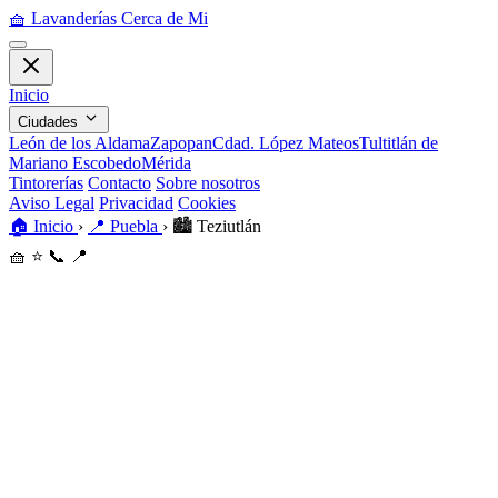
🧺
Lavanderías Cerca de Mi
Inicio
Ciudades
León de los Aldama
Zapopan
Cdad. López Mateos
Tultitlán de
Mariano Escobedo
Mérida
Tintorerías
Contacto
Sobre nosotros
Aviso Legal
Privacidad
Cookies
🏠
Inicio
›
📍
Puebla
›
🏙️
Teziutlán
🧺
⭐
📞
📍