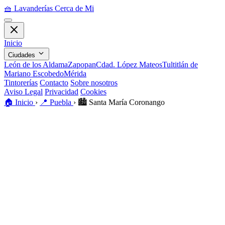
🧺
Lavanderías Cerca de Mi
Inicio
Ciudades
León de los Aldama
Zapopan
Cdad. López Mateos
Tultitlán de
Mariano Escobedo
Mérida
Tintorerías
Contacto
Sobre nosotros
Aviso Legal
Privacidad
Cookies
🏠
Inicio
›
📍
Puebla
›
🏙️
Santa María Coronango