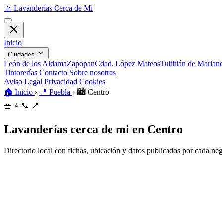
🧺
Lavanderías Cerca de Mi
Inicio
Ciudades
León de los Aldama
Zapopan
Cdad. López Mateos
Tultitlán de Maria
Tintorerías
Contacto
Sobre nosotros
Aviso Legal
Privacidad
Cookies
🏠
Inicio
›
📍
Puebla
›
🏙️
Centro
🧺
⭐
📞
📍
Lavanderías cerca de mi en Centro
Directorio local con fichas, ubicación y datos publicados por cada ne