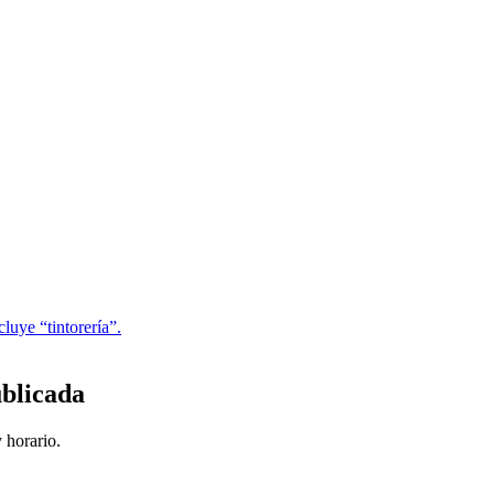
luye “tintorería”.
blicada
 horario.