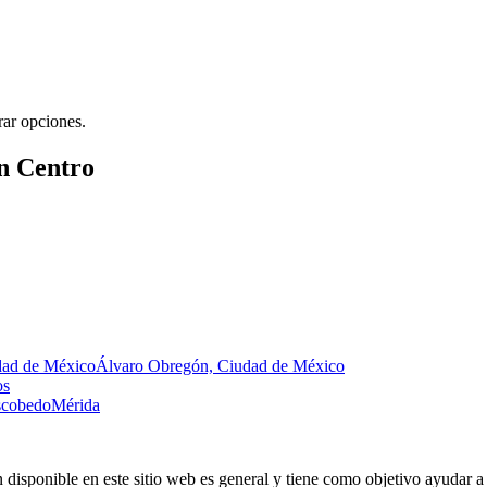
rar opciones.
n Centro
dad de México
Álvaro Obregón, Ciudad de México
os
Escobedo
Mérida
 disponible en este sitio web es general y tiene como objetivo ayudar a 