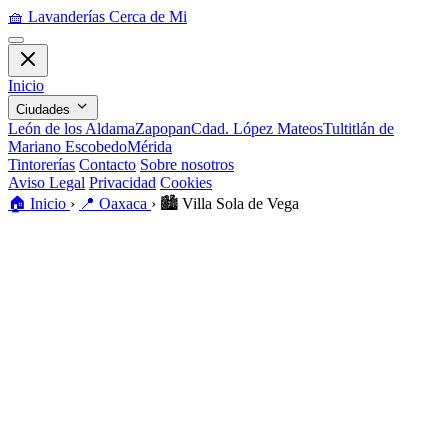
🧺
Lavanderías Cerca de Mi
Inicio
Ciudades
León de los Aldama
Zapopan
Cdad. López Mateos
Tultitlán de
Mariano Escobedo
Mérida
Tintorerías
Contacto
Sobre nosotros
Aviso Legal
Privacidad
Cookies
🏠
Inicio
›
📍
Oaxaca
›
🏙️
Villa Sola de Vega