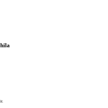
hila
ir.