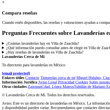
⭐
Compara reseñas
Cuando estén disponibles, las reseñas y valoraciones ayudan a compa
Preguntas Frecuentes sobre Lavanderías en
¿Cuántas lavanderías hay en Villa de Zaachila?
¿Qué información puedo consultar antes de elegir en Villa de Zaac
¿Hay reseñas de lavanderías en Villa de Zaachila?
Lavanderías Cerca de Mi
Tu directorio para lavanderías en México
[email protected]
Enlaces útiles
Contacto
Tintorerías cerca de mí
Miguel Hidalgo, Ciu
Información Jurídica
Aviso Legal
Privacidad
Cookies
Sobre nosotr
Otras ciudades
Zapopan
Cdad. López Mateos
Tultitlán de Mariano 
© Lavanderías Cerca de Mi. Todos los derechos reservados.
Aviso: Este es un directorio de lavanderías en México. La información
y disponibilidad pueden variar. Recomendamos que contactes directame