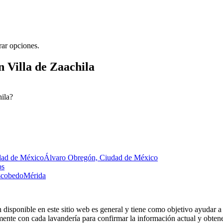
rar opciones.
 Villa de Zaachila
hila?
dad de México
Álvaro Obregón, Ciudad de México
os
Escobedo
Mérida
 disponible en este sitio web es general y tiene como objetivo ayudar a 
nte con cada lavandería para confirmar la información actual y obtener