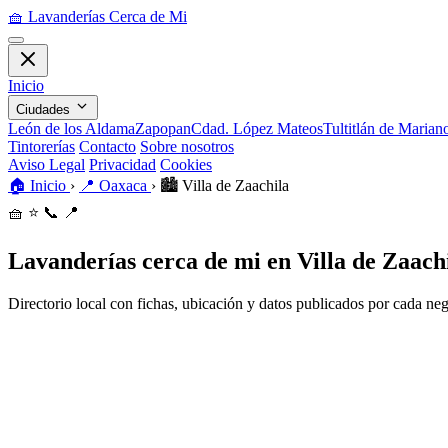
🧺
Lavanderías Cerca de Mi
Inicio
Ciudades
León de los Aldama
Zapopan
Cdad. López Mateos
Tultitlán de Maria
Tintorerías
Contacto
Sobre nosotros
Aviso Legal
Privacidad
Cookies
🏠
Inicio
›
📍
Oaxaca
›
🏙️
Villa de Zaachila
🧺
⭐
📞
📍
Lavanderías cerca de mi en Villa de Zaach
Directorio local con fichas, ubicación y datos publicados por cada ne