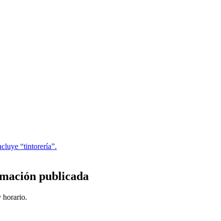
luye “tintorería”.
rmación publicada
 horario.