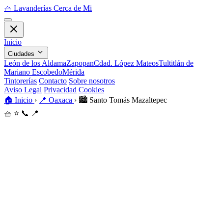
🧺
Lavanderías Cerca de Mi
Inicio
Ciudades
León de los Aldama
Zapopan
Cdad. López Mateos
Tultitlán de
Mariano Escobedo
Mérida
Tintorerías
Contacto
Sobre nosotros
Aviso Legal
Privacidad
Cookies
🏠
Inicio
›
📍
Oaxaca
›
🏙️
Santo Tomás Mazaltepec
🧺
⭐
📞
📍