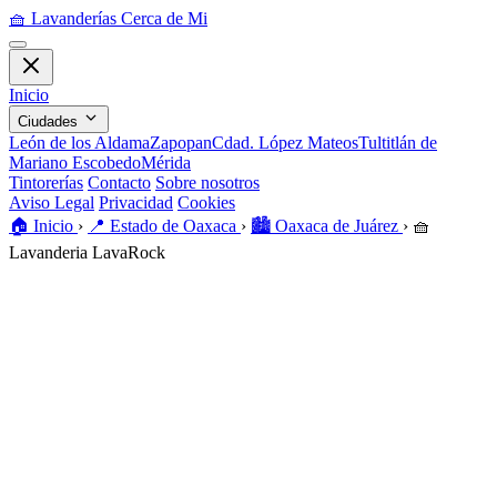
🧺
Lavanderías Cerca de Mi
Inicio
Ciudades
León de los Aldama
Zapopan
Cdad. López Mateos
Tultitlán de
Mariano Escobedo
Mérida
Tintorerías
Contacto
Sobre nosotros
Aviso Legal
Privacidad
Cookies
🏠️
Inicio
›
📍
Estado de Oaxaca
›
🏙️
Oaxaca de Juárez
›
🧺
Lavanderia LavaRock