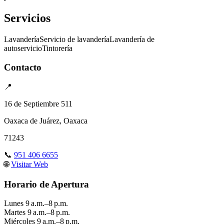
Servicios
Lavandería
Servicio de lavandería
Lavandería de
autoservicio
Tintorería
Contacto
📍
16 de Septiembre 511
Oaxaca de Juárez, Oaxaca
71243
📞
951 406 6655
🌐
Visitar Web
Horario de Apertura
Lunes
9 a.m.–8 p.m.
Martes
9 a.m.–8 p.m.
Miércoles
9 a.m.–8 p.m.