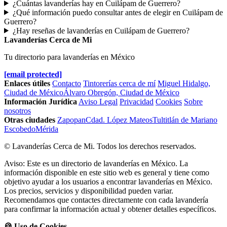
¿Cuántas lavanderías hay en Cuilápam de Guerrero?
¿Qué información puedo consultar antes de elegir en Cuilápam de
Guerrero?
¿Hay reseñas de lavanderías en Cuilápam de Guerrero?
Lavanderías Cerca de Mi
Tu directorio para lavanderías en México
[email protected]
Enlaces útiles
Contacto
Tintorerías cerca de mí
Miguel Hidalgo,
Ciudad de México
Álvaro Obregón, Ciudad de México
Información Jurídica
Aviso Legal
Privacidad
Cookies
Sobre
nosotros
Otras ciudades
Zapopan
Cdad. López Mateos
Tultitlán de Mariano
Escobedo
Mérida
© Lavanderías Cerca de Mi. Todos los derechos reservados.
Aviso: Este es un directorio de lavanderías en México. La
información disponible en este sitio web es general y tiene como
objetivo ayudar a los usuarios a encontrar lavanderías en México.
Los precios, servicios y disponibilidad pueden variar.
Recomendamos que contactes directamente con cada lavandería
para confirmar la información actual y obtener detalles específicos.
🍪 Uso de Cookies