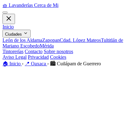
🧺
Lavanderías Cerca de Mi
Inicio
Ciudades
León de los Aldama
Zapopan
Cdad. López Mateos
Tultitlán de
Mariano Escobedo
Mérida
Tintorerías
Contacto
Sobre nosotros
Aviso Legal
Privacidad
Cookies
🏠
Inicio
›
📍
Oaxaca
›
🏙️
Cuilápam de Guerrero