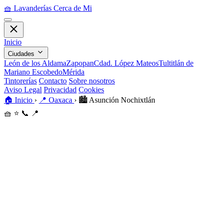
🧺
Lavanderías Cerca de Mi
Inicio
Ciudades
León de los Aldama
Zapopan
Cdad. López Mateos
Tultitlán de
Mariano Escobedo
Mérida
Tintorerías
Contacto
Sobre nosotros
Aviso Legal
Privacidad
Cookies
🏠
Inicio
›
📍
Oaxaca
›
🏙️
Asunción Nochixtlán
🧺
⭐
📞
📍