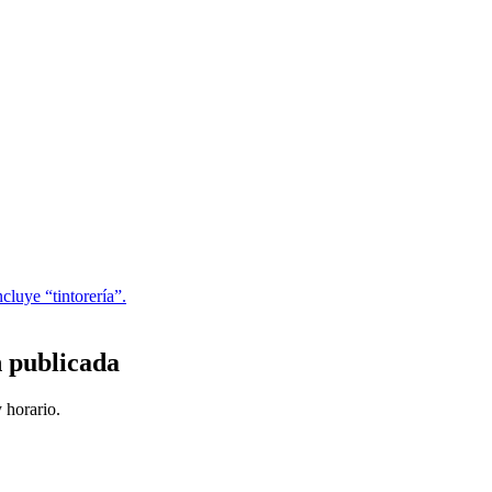
luye “tintorería”.
n publicada
 horario.