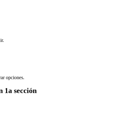
ir.
rar opciones.
n 1a sección