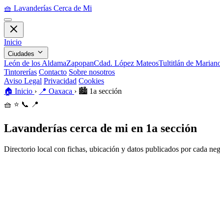
🧺
Lavanderías Cerca de Mi
Inicio
Ciudades
León de los Aldama
Zapopan
Cdad. López Mateos
Tultitlán de Maria
Tintorerías
Contacto
Sobre nosotros
Aviso Legal
Privacidad
Cookies
🏠
Inicio
›
📍
Oaxaca
›
🏙️
1a sección
🧺
⭐
📞
📍
Lavanderías cerca de mi en 1a sección
Directorio local con fichas, ubicación y datos publicados por cada ne