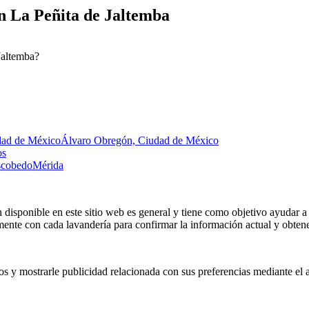
n La Peñita de Jaltemba
Jaltemba?
dad de México
Álvaro Obregón, Ciudad de México
os
Escobedo
Mérida
 disponible en este sitio web es general y tiene como objetivo ayudar a 
nte con cada lavandería para confirmar la información actual y obtener
os y mostrarle publicidad relacionada con sus preferencias mediante el 