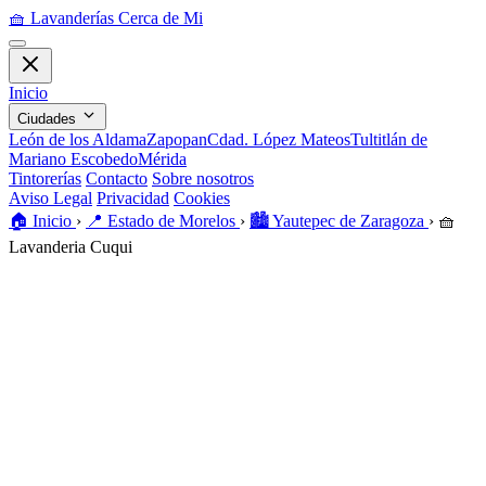
🧺
Lavanderías Cerca de Mi
Inicio
Ciudades
León de los Aldama
Zapopan
Cdad. López Mateos
Tultitlán de
Mariano Escobedo
Mérida
Tintorerías
Contacto
Sobre nosotros
Aviso Legal
Privacidad
Cookies
🏠️
Inicio
›
📍
Estado de Morelos
›
🏙️
Yautepec de Zaragoza
›
🧺
Lavanderia Cuqui