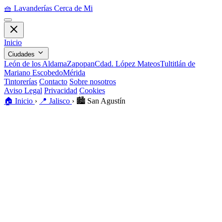
🧺
Lavanderías Cerca de Mi
Inicio
Ciudades
León de los Aldama
Zapopan
Cdad. López Mateos
Tultitlán de
Mariano Escobedo
Mérida
Tintorerías
Contacto
Sobre nosotros
Aviso Legal
Privacidad
Cookies
🏠
Inicio
›
📍
Jalisco
›
🏙️
San Agustín