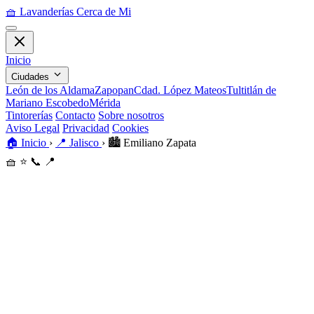
🧺
Lavanderías Cerca de Mi
Inicio
Ciudades
León de los Aldama
Zapopan
Cdad. López Mateos
Tultitlán de
Mariano Escobedo
Mérida
Tintorerías
Contacto
Sobre nosotros
Aviso Legal
Privacidad
Cookies
🏠
Inicio
›
📍
Jalisco
›
🏙️
Emiliano Zapata
🧺
⭐
📞
📍