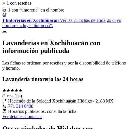
⭐ 1 con reseñas
🧥 1 con “tintorería” en el nombre
🧥
1 tintorerías en Xochihuacán
Ver las 21 fichas de Hidalgo cuyo
nombre incluye “tintorería”.
→
Lavanderías en Xochihuacán con
información publicada
Las fichas se ordenan por reseñas y por la disponibilidad de teléfono
y horario.
Lavandería tintorería las 24 horas
★
★
★
★
★
(1 reseñas)
📍
Hacienda de la Soledad Xochihuacán Hidalgo 42188 MX
📞
771 314 0408
⏰
Horarios publicados: consulta la ficha
Ver detalles
Contactar
Otras ciudades de Hidalgo con