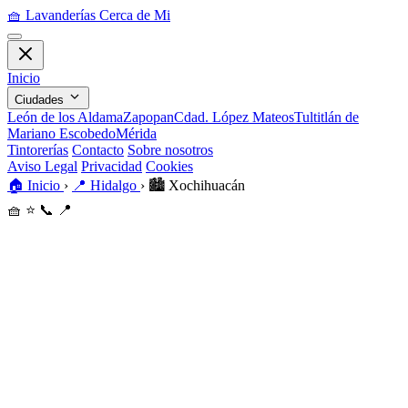
🧺
Lavanderías Cerca de Mi
Inicio
Ciudades
León de los Aldama
Zapopan
Cdad. López Mateos
Tultitlán de
Mariano Escobedo
Mérida
Tintorerías
Contacto
Sobre nosotros
Aviso Legal
Privacidad
Cookies
🏠
Inicio
›
📍
Hidalgo
›
🏙️
Xochihuacán
🧺
⭐
📞
📍