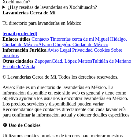
Xochihuacán?
¿Hay reseñas de lavanderías en Xochihuacán?
Lavanderías Cerca de Mi
Tu directorio para lavanderías en México
[email protected]
Enlaces útiles
Contacto
Tintorerías cerca de mí
Miguel Hidalgo,
Ciudad de México
Álvaro Obregón, Ciudad de México
Información Jurídica
Aviso Legal
Privacidad
Cookies
Sobre
nosotros
Otras ciudades
Zapopan
Cdad. López Mateos
Tultitlán de Mariano
Escobedo
Mérida
© Lavanderías Cerca de Mi. Todos los derechos reservados.
Aviso: Este es un directorio de lavanderías en México. La
información disponible en este sitio web es general y tiene como
objetivo ayudar a los usuarios a encontrar lavanderías en México.
Los precios, servicios y disponibilidad pueden variar.
Recomendamos que contactes directamente con cada lavandería
para confirmar la información actual y obtener detalles específicos.
🍪 Uso de Cookies
Utilizamos cookies propias y de terceros para mejorar nuestros