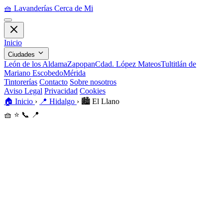
🧺
Lavanderías Cerca de Mi
Inicio
Ciudades
León de los Aldama
Zapopan
Cdad. López Mateos
Tultitlán de
Mariano Escobedo
Mérida
Tintorerías
Contacto
Sobre nosotros
Aviso Legal
Privacidad
Cookies
🏠
Inicio
›
📍
Hidalgo
›
🏙️
El Llano
🧺
⭐
📞
📍