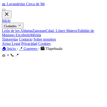
🧺
Lavanderías Cerca de Mi
Inicio
Ciudades
León de los Aldama
Zapopan
Cdad. López Mateos
Tultitlán de
Mariano Escobedo
Mérida
Tintorerías
Contacto
Sobre nosotros
Aviso Legal
Privacidad
Cookies
🏠
Inicio
›
📍
Guerrero
›
🏙️
Tlapehuala
🧺
⭐
📞
📍