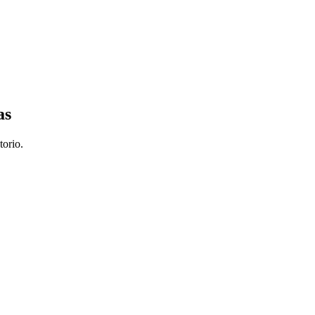
as
torio.