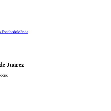
no Escobedo
Mérida
de Juárez
gocio.