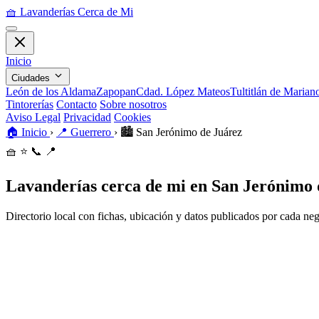
🧺
Lavanderías Cerca de Mi
Inicio
Ciudades
León de los Aldama
Zapopan
Cdad. López Mateos
Tultitlán de Maria
Tintorerías
Contacto
Sobre nosotros
Aviso Legal
Privacidad
Cookies
🏠
Inicio
›
📍
Guerrero
›
🏙️
San Jerónimo de Juárez
🧺
⭐
📞
📍
Lavanderías cerca de mi en San Jerónimo 
Directorio local con fichas, ubicación y datos publicados por cada ne