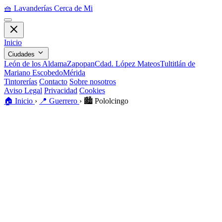
🧺
Lavanderías Cerca de Mi
Inicio
Ciudades
León de los Aldama
Zapopan
Cdad. López Mateos
Tultitlán de
Mariano Escobedo
Mérida
Tintorerías
Contacto
Sobre nosotros
Aviso Legal
Privacidad
Cookies
🏠
Inicio
›
📍
Guerrero
›
🏙️
Pololcingo