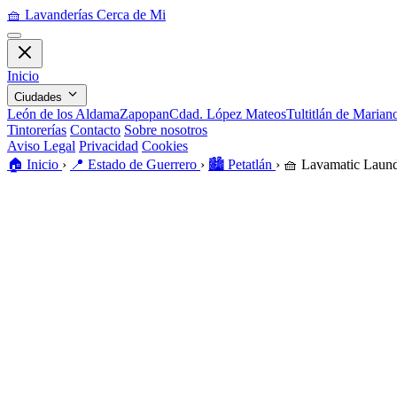
🧺
Lavanderías Cerca de Mi
Inicio
Ciudades
León de los Aldama
Zapopan
Cdad. López Mateos
Tultitlán de Maria
Tintorerías
Contacto
Sobre nosotros
Aviso Legal
Privacidad
Cookies
🏠️
Inicio
›
📍
Estado de Guerrero
›
🏙️
Petatlán
›
🧺
Lavamatic Laun