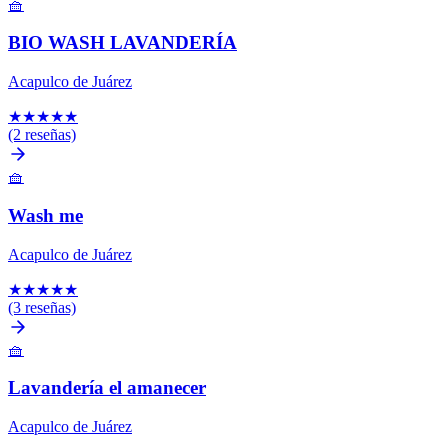
🧺
BIO WASH LAVANDERÍA
Acapulco de Juárez
★
★
★
★
★
(2 reseñas)
🧺
Wash me
Acapulco de Juárez
★
★
★
★
★
(3 reseñas)
🧺
Lavandería el amanecer
Acapulco de Juárez