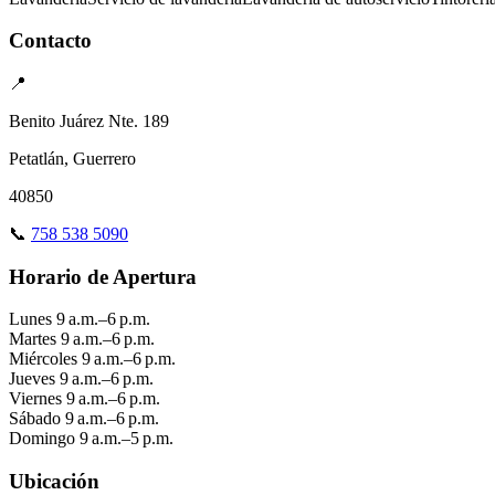
Contacto
📍
Benito Juárez Nte. 189
Petatlán, Guerrero
40850
📞
758 538 5090
Horario de Apertura
Lunes
9 a.m.–6 p.m.
Martes
9 a.m.–6 p.m.
Miércoles
9 a.m.–6 p.m.
Jueves
9 a.m.–6 p.m.
Viernes
9 a.m.–6 p.m.
Sábado
9 a.m.–6 p.m.
Domingo
9 a.m.–5 p.m.
Ubicación