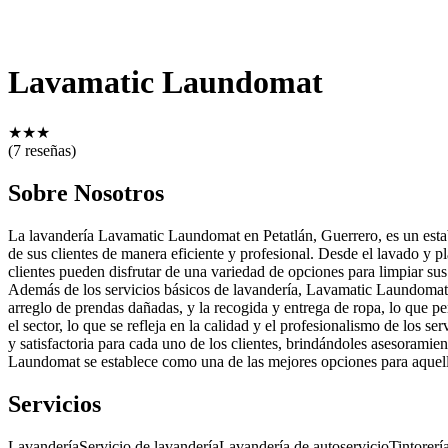
Lavamatic Laundomat
★
★
★
(7 reseñas)
Sobre Nosotros
La lavandería Lavamatic Laundomat en Petatlán, Guerrero, es un establ
de sus clientes de manera eficiente y profesional. Desde el lavado y p
clientes pueden disfrutar de una variedad de opciones para limpiar sus
Además de los servicios básicos de lavandería, Lavamatic Laundomat tam
arreglo de prendas dañadas, y la recogida y entrega de ropa, lo que pe
el sector, lo que se refleja en la calidad y el profesionalismo de los
y satisfactoria para cada uno de los clientes, brindándoles asesoramie
Laundomat se establece como una de las mejores opciones para aquello
Servicios
Lavandería
Servicio de lavandería
Lavandería de autoservicio
Tintorerí