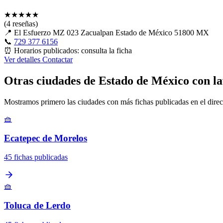
★
★
★
★
★
(4 reseñas)
📍
El Esfuerzo MZ 023 Zacualpan Estado de México 51800 MX
📞
729 377 6156
⏰
Horarios publicados: consulta la ficha
Ver detalles
Contactar
Otras ciudades de Estado de México con l
Mostramos primero las ciudades con más fichas publicadas en el direc
🧺
Ecatepec de Morelos
45 fichas publicadas
🧺
Toluca de Lerdo