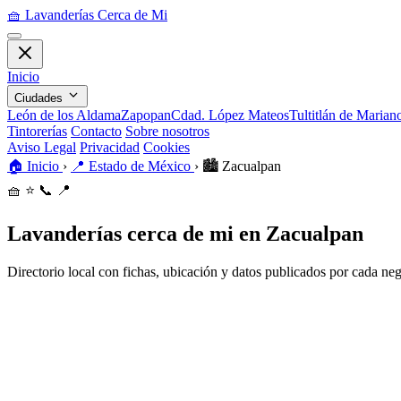
🧺
Lavanderías Cerca de Mi
Inicio
Ciudades
León de los Aldama
Zapopan
Cdad. López Mateos
Tultitlán de Maria
Tintorerías
Contacto
Sobre nosotros
Aviso Legal
Privacidad
Cookies
🏠
Inicio
›
📍
Estado de México
›
🏙️
Zacualpan
🧺
⭐
📞
📍
Lavanderías cerca de mi en Zacualpan
Directorio local con fichas, ubicación y datos publicados por cada ne