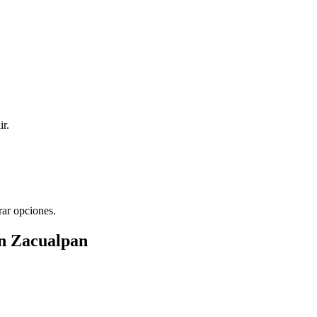
ir.
rar opciones.
en Zacualpan