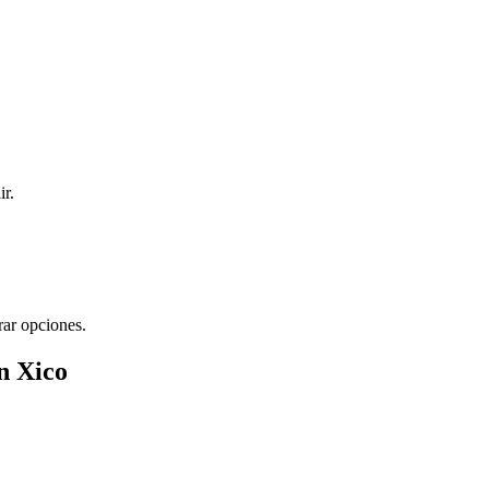
ir.
rar opciones.
n Xico