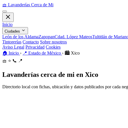
🧺
Lavanderías Cerca de Mi
Inicio
Ciudades
León de los Aldama
Zapopan
Cdad. López Mateos
Tultitlán de Maria
Tintorerías
Contacto
Sobre nosotros
Aviso Legal
Privacidad
Cookies
🏠
Inicio
›
📍
Estado de México
›
🏙️
Xico
🧺
⭐
📞
📍
Lavanderías cerca de mi en Xico
Directorio local con fichas, ubicación y datos publicados por cada ne